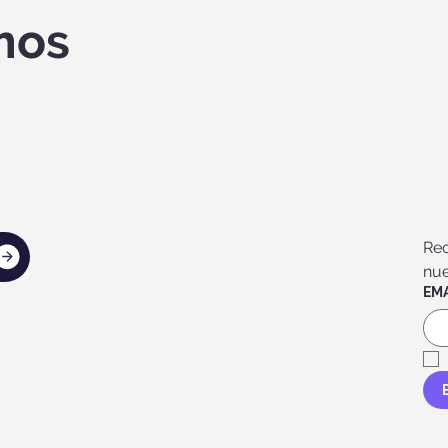
mos
Rec
nue
EMA