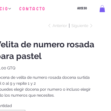
cio
Contacto
ACCESO
Anterior
Siguiente
elita de numero rosada
ara pastel
io
,00 GTQ
cena de velita de numero rosada docena surtida
l 0 al 9 y repite 1 y 2
puedes elegir docena por numero o incluso elegir
lo los numeros que necesites.
ntidad