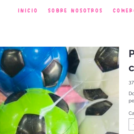
Inicio
Sobre Nosotros
Comer
P
c
Prec
37
Do
pe
Ca