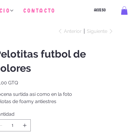
cio
Contacto
ACCESO
Anterior
Siguiente
elotitas futbol de
olores
io
,00 GTQ
cena surtida asi como en la foto
lotas de foamy antiestres
ntidad