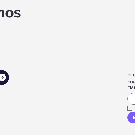
mos
Rec
nue
EMA