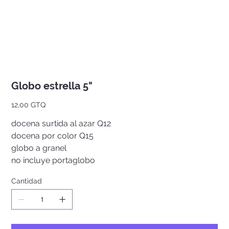
Globo estrella 5"
Precio
12,00 GTQ
docena surtida al azar Q12
docena por color Q15
globo a granel
no incluye portaglobo
Cantidad