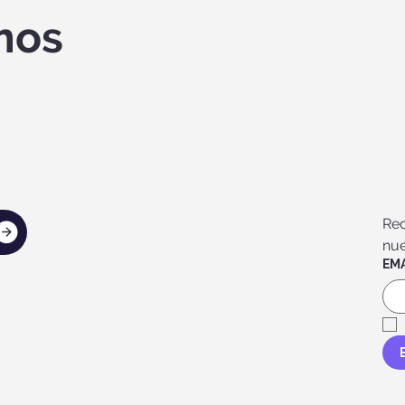
mos
Rec
nue
EMA