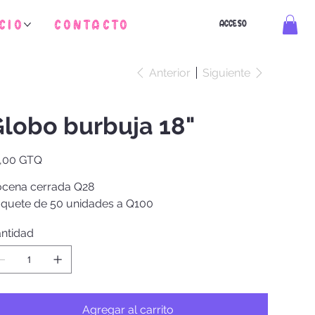
cio
Contacto
ACCESO
Anterior
Siguiente
lobo burbuja 18"
io
,00 GTQ
cena cerrada Q28
quete de 50 unidades a Q100
ntidad
Agregar al carrito