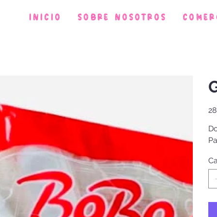
Inicio
Sobre Nosotros
Comer
G
Prec
28
Do
Pa
Ca