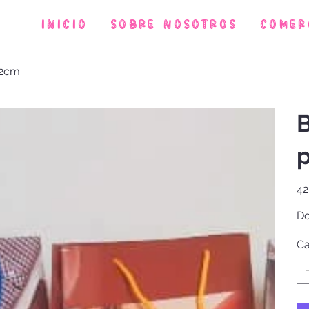
Inicio
Sobre Nosotros
Comer
22cm
B
p
Prec
42
Do
Ca