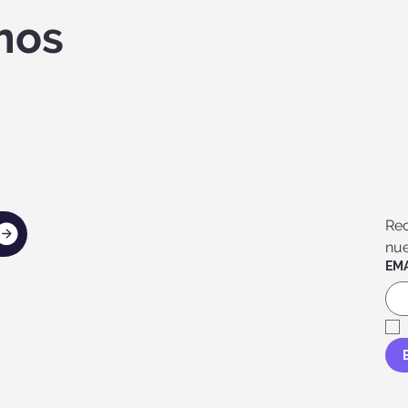
mos
Rec
nue
EMA