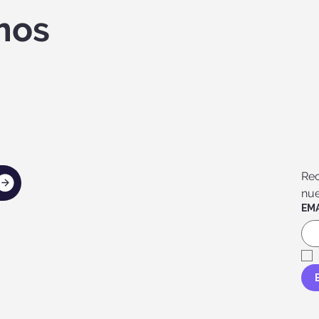
mos
Rec
nue
EMA